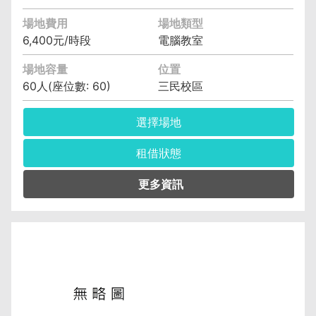
場地費用
場地類型
6,400元/時段
電腦教室
場地容量
位置
60人(座位數: 60)
三民校區
選擇場地
租借狀態
管理單位︰資訊與流通學院資訊工程系(含碩士
班、科) 黃馨瑩 (04)2219-6343
保證金︰6,400元
空調費︰無空調元/小時
備註︰備有水電、燈光、空調