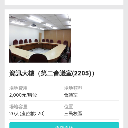
管理單位︰資訊與流通學院資訊管理系(含碩士
班、科) 黃智偉 (04)2219-6391
保證金︰5,000元
空調費︰無空調元/小時
備註︰備有水電、燈光、空調、投影機
資訊大樓（第二會議室(2205)）
場地費用
場地類型
2,000元/時段
會議室
場地容量
位置
20人(座位數: 20)
三民校區
選擇場地