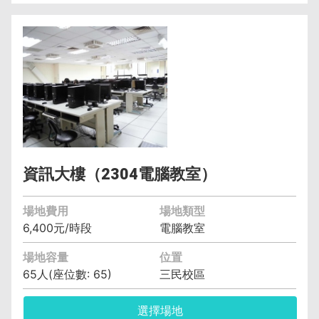
管理單位︰電子計算機中心教學資訊組 許玉玲
(04)2219-5525
保證金︰6,400元
空調費︰無空調元/小時
備註︰備有水電、燈光、空調
資訊大樓（2304電腦教室）
場地費用
場地類型
6,400元/時段
電腦教室
場地容量
位置
65人(座位數: 65)
三民校區
選擇場地