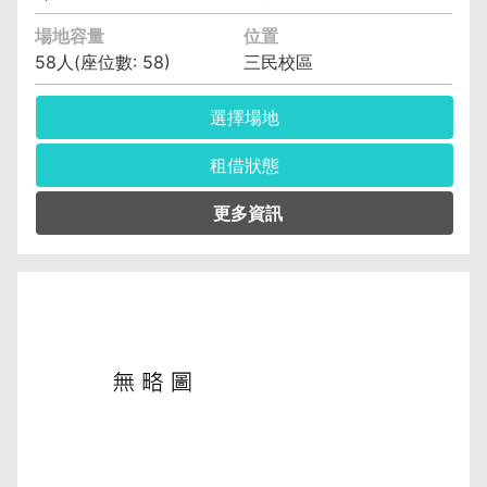
場地容量
位置
58人(座位數: 58)
三民校區
選擇場地
租借狀態
管理單位︰資訊與流通學院資訊工程系(含碩士
班、科) 劉容安 (04)2219-6325
保證金︰6,400元
空調費︰無空調元/小時
備註︰備有水電、燈光、空調