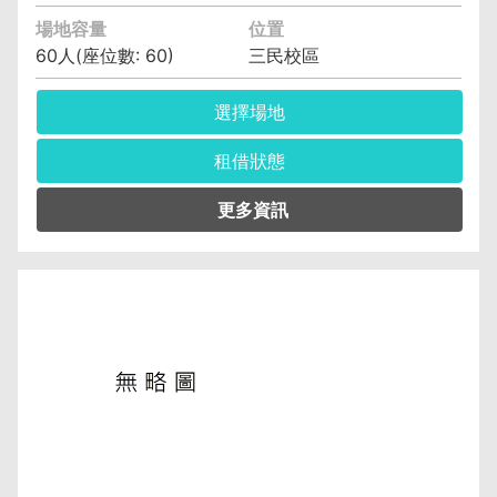
場地容量
位置
60人(座位數: 60)
三民校區
選擇場地
租借狀態
管理單位︰資訊與流通學院資訊工程系(含碩士
班、科) 黃馨瑩 (04)2219-6343
保證金︰6,400元
空調費︰無空調元/小時
備註︰備有水電、燈光、空調