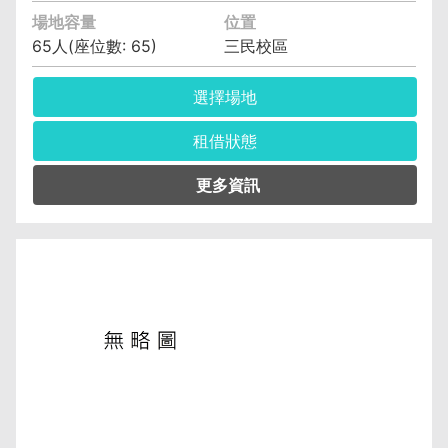
場地容量
位置
65人(座位數: 65)
三民校區
選擇場地
租借狀態
管理單位︰電子計算機中心教學資訊組 許玉玲
(04)2219-5525
保證金︰6,400元
空調費︰無空調元/小時
備註︰備有水電、燈光、空調