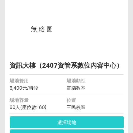
管理單位︰資訊與流通學院資訊管理系(含碩士
班、科) 黃智偉 (04)2219-6391
保證金︰6,000元
空調費︰無空調元/小時
備註︰
資訊大樓（2407資管系數位內容中心）
場地費用
場地類型
6,400元/時段
電腦教室
場地容量
位置
60人(座位數: 60)
三民校區
選擇場地