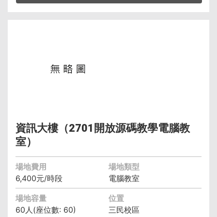
管理單位︰資訊與流通學院資訊管理系(含碩士
班、科) 黃智偉 (04)2219-6391
保證金︰6,400元
空調費︰無空調元/小時
備註︰備有水電、燈光、空調
資訊大樓（2701開放源碼教學電腦教
室）
場地費用
場地類型
6,400元/時段
電腦教室
場地容量
位置
60人(座位數: 60)
三民校區