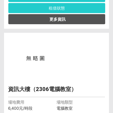
租借狀態
管理單位︰電子計算機中心教學資訊組 許玉玲
(04)2219-5525
保證金︰6,400元
空調費︰無空調元/小時
備註︰備有水電、燈光、空調
資訊大樓（2306電腦教室）
場地費用
場地類型
6,400元/時段
電腦教室