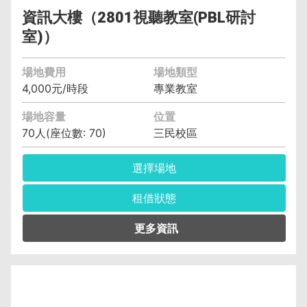
資訊大樓（2801視聽教室(PBL研討
室)）
場地費用
場地類型
4,000元/時段
專業教室
場地容量
位置
70人(座位數: 70)
三民校區
選擇場地
租借狀態
管理單位︰資訊與流通學院 汪如筠 (04)2219-
6303
保證金︰3,000元