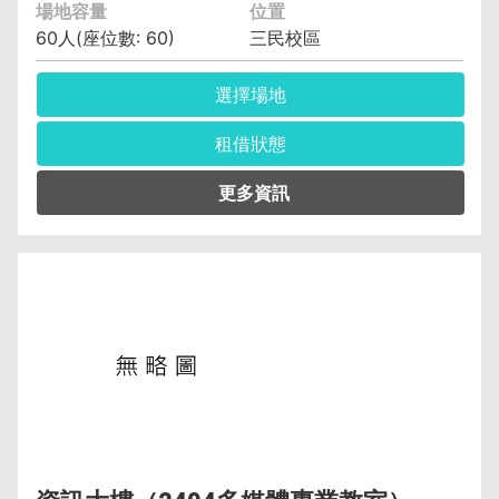
場地容量
位置
60人(座位數: 60)
三民校區
選擇場地
租借狀態
管理單位︰資訊與流通學院資訊管理系(含碩士
班、科) 黃智偉 (04)2219-6391
保證金︰6,400元
空調費︰無空調元/小時
備註︰備有水電、燈光、空調