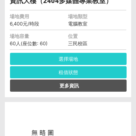
資訊大樓（2404多媒體專業教室）
場地費用
場地類型
6,400元/時段
電腦教室
場地容量
位置
60人(座位數: 60)
三民校區
選擇場地
租借狀態
管理單位︰資訊與流通學院資訊管理系(含碩士
班、科) 黃智偉 (04)2219-6391
保證金︰6,400元
空調費︰無空調元/小時
備註︰備有水電、燈光、空調