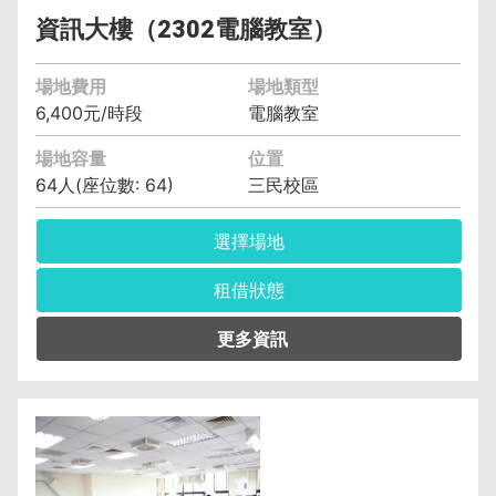
資訊大樓（2302電腦教室）
場地費用
場地類型
6,400元/時段
電腦教室
場地容量
位置
64人(座位數: 64)
三民校區
選擇場地
租借狀態
管理單位︰電子計算機中心教學資訊組 許玉玲
(04)2219-5525
保證金︰6,400元
空調費︰無空調元/小時