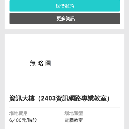
租借狀態
管理單位︰資訊與流通學院資訊管理系(含碩士
班、科) 黃智偉 (04)2219-6391
保證金︰6,400元
空調費︰無空調元/小時
備註︰備有水電、燈光、空調
資訊大樓（2403資訊網路專業教室）
場地費用
場地類型
6,400元/時段
電腦教室