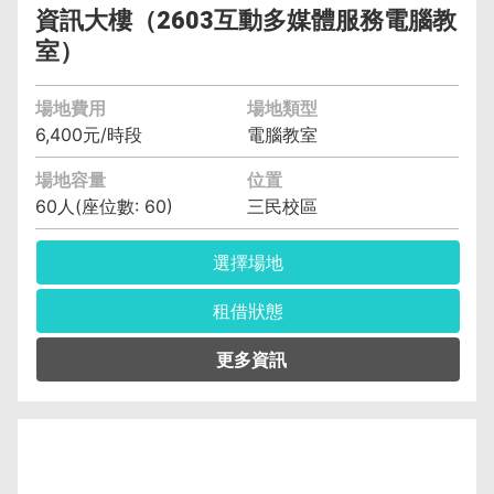
資訊大樓（2603互動多媒體服務電腦教
室）
場地費用
場地類型
6,400元/時段
電腦教室
場地容量
位置
60人(座位數: 60)
三民校區
選擇場地
租借狀態
管理單位︰資訊與流通學院資訊管理系(含碩士
班、科) 黃智偉 (04)2219-6391
保證金︰6,400元