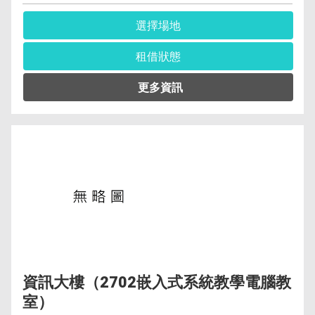
選擇場地
租借狀態
管理單位︰資訊與流通學院資訊工程系(含碩士
班、科) 黃馨瑩 (04)2219-6343
保證金︰6,400元
空調費︰無空調元/小時
備註︰備有水電、燈光、空調
資訊大樓（2702嵌入式系統教學電腦教
室）