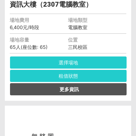
資訊大樓（2307電腦教室）
場地費用
場地類型
6,400元/時段
電腦教室
場地容量
位置
65人(座位數: 65)
三民校區
選擇場地
租借狀態
管理單位︰電子計算機中心教學資訊組 許玉玲
(04)2219-5525
保證金︰6,400元
空調費︰無空調元/小時