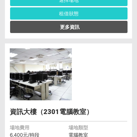
租借狀態
管理單位︰電子計算機中心校務資訊組 郭懿萱
(04)2219-5548
保證金︰2,000元
空調費︰無空調元/小時
備註︰備有水電、燈光、空調、投影機
資訊大樓（2301電腦教室）
場地費用
場地類型
6,400元/時段
電腦教室