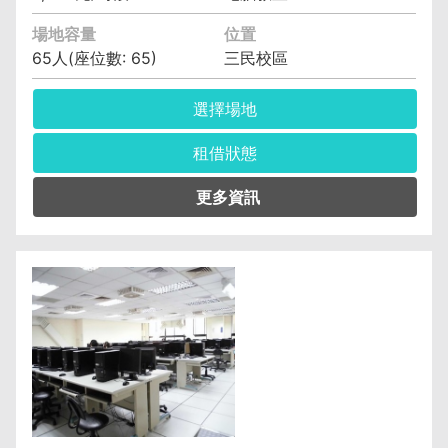
場地容量
位置
65人(座位數: 65)
三民校區
選擇場地
租借狀態
管理單位︰電子計算機中心教學資訊組 許玉玲
(04)2219-5525
保證金︰6,400元
空調費︰無空調元/小時
備註︰備有水電、燈光、空調