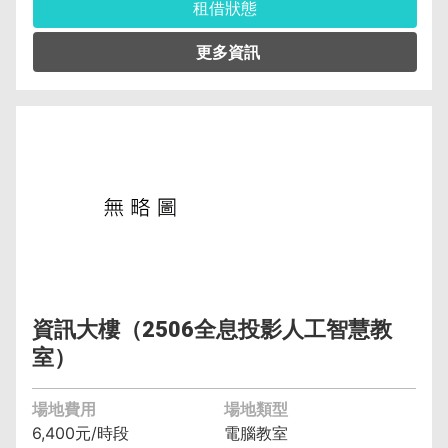
租借狀態
管理單位︰資訊與流通學院資訊管理系(含碩士
班、科) 黃智偉 (04)2219-6391
保證金︰6,400元
空調費︰無空調元/小時
備註︰備有水電、燈光、空調
資訊大樓（2506全息投影人工智慧教
室）
場地費用
場地類型
6,400元/時段
電腦教室