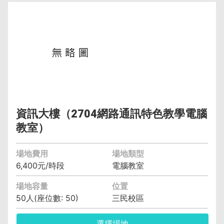
管理單位︰資訊與流通學院資訊工程系(含碩士
班、科) 黃馨瑩 (04)2219-6343
保證金︰6,400元
空調費︰無空調元/小時
備註︰備有水電、燈光、空調
資訊大樓（2704網路通訊特色教學電腦
教室）
場地費用
場地類型
6,400元/時段
電腦教室
場地容量
位置
50人(座位數: 50)
三民校區
選擇場地