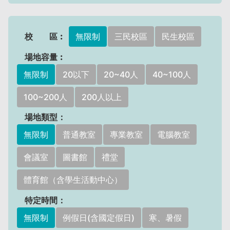
校 區︰
無限制
三民校區
民生校區
場地容量︰
無限制
20以下
20~40人
40~100人
100~200人
200人以上
場地類型：
無限制
普通教室
專業教室
電腦教室
會議室
圖書館
禮堂
體育館（含學生活動中心）
特定時間：
無限制
例假日(含國定假日)
寒、暑假