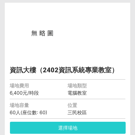
管理單位︰資訊與流通學院資訊管理系(含碩士
班、科) 黃智偉 (04)2219-6391
保證金︰6,400元
空調費︰無空調元/小時
備註︰備有水電、燈光、空調
資訊大樓（2402資訊系統專業教室）
場地費用
場地類型
6,400元/時段
電腦教室
場地容量
位置
60人(座位數: 60)
三民校區
選擇場地