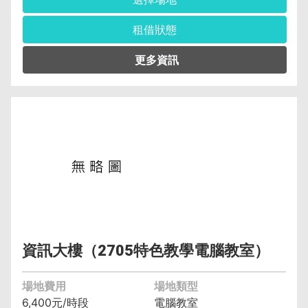
租借狀態
管理單位︰資訊與流通學院資訊工程系(含碩士
班、科) 黃馨瑩 (04)2219-6343
保證金︰6,400元
空調費︰無空調元/小時
備註︰備有水電、燈光、空調
資訊大樓（2705特色教學電腦教室）
場地費用
場地類型
6,400元/時段
電腦教室