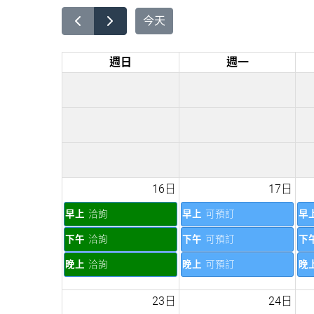
今天
週日
週一
16日
17日
早上
洽詢
早上
可預訂
早
下午
洽詢
下午
可預訂
下
晚上
洽詢
晚上
可預訂
晚
23日
24日