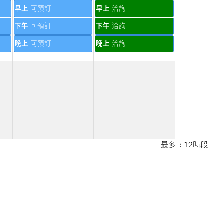
早上
可預訂
早上
洽詢
下午
可預訂
下午
洽詢
晚上
可預訂
晚上
洽詢
最多：12時段