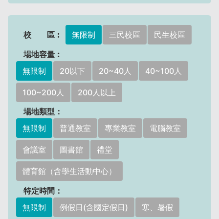
校 區︰
無限制
三民校區
民生校區
場地容量︰
無限制
20以下
20~40人
40~100人
100~200人
200人以上
場地類型：
無限制
普通教室
專業教室
電腦教室
會議室
圖書館
禮堂
體育館（含學生活動中心）
特定時間：
無限制
例假日(含國定假日)
寒、暑假