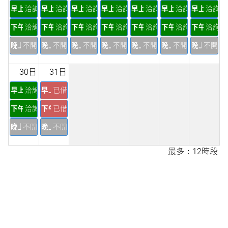
早上
洽詢
早上
洽詢
早上
洽詢
早上
洽詢
早上
洽詢
早上
洽詢
早上
洽詢
下午
洽詢
下午
洽詢
下午
洽詢
下午
洽詢
下午
洽詢
下午
洽詢
下午
洽詢
晚上
不開放
晚上
不開放
晚上
不開放
晚上
不開放
晚上
不開放
晚上
不開放
晚上
不開放
30日
31日
早上
洽詢
早上
已借出
下午
洽詢
下午
已借出
晚上
不開放
晚上
不開放
最多：12時段