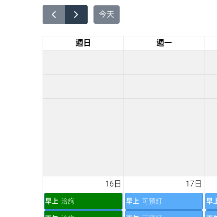
今天
週日
週一
16日
17日
早上
洽詢
早上
可預訂
早