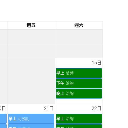
週五
週六
15日
早上
洽詢
下午
洽詢
晚上
洽詢
0日
21日
22日
早上
可預訂
早上
洽詢